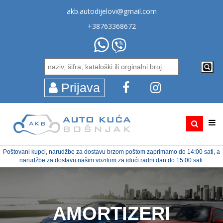
akb.autodijelovi@gmail.com
+38763368672
Prijava
Poštovani kupci, narudžbe za dostavu brzom poštom zaprimamo do 14:00 sati, a
narudžbe za dostavu našim vozilom za idući radni dan do 15:00 sati.
AMORTIZERI