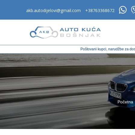
akb.autodijelovi@gmail.com
+38763368672
Poštovani kupci, narudžbe za dos
Početna