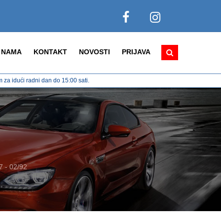
 NAMA
KONTAKT
NOVOSTI
PRIJAVA
za idući radni dan do 15:00 sati.
 - 02/92