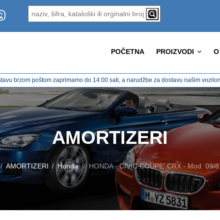
POČETNA
PROIZVODI
O
tavu brzom poštom zaprimamo do 14:00 sati, a narudžbe za dostavu našim vozilom 
AMORTIZERI
AMORTIZERI
Honda
HONDA - CIVIC COUPE' CRX - Mod. 09/87