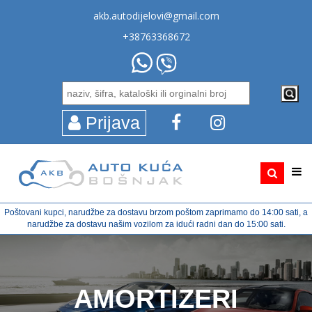
akb.autodijelovi@gmail.com
+38763368672
Prijava
Poštovani kupci, narudžbe za dostavu brzom poštom zaprimamo do 14:00 sati, a
narudžbe za dostavu našim vozilom za idući radni dan do 15:00 sati.
AMORTIZERI