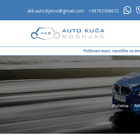
akb.autodijelovi@gmail.com
+38763368672
Poštovani kupci, narudžbe za dos
Početna
AM