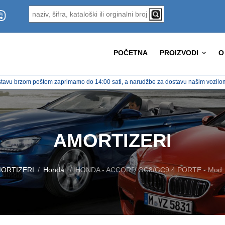
POČETNA
PROIZVODI
O
tavu brzom poštom zaprimamo do 14:00 sati, a narudžbe za dostavu našim vozilom 
AMORTIZERI
ORTIZERI
Honda
HONDA - ACCORD GC8/GC9 4 PORTE - Mod. 0