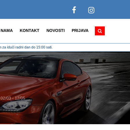
 NAMA
KONTAKT
NOVOSTI
PRIJAVA
za idući radni dan do 15:00 sati.
2/03 - 12/05