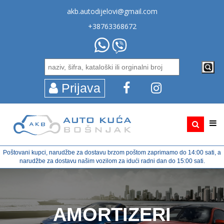
akb.autodijelovi@gmail.com
+38763368672
Prijava
Poštovani kupci, narudžbe za dostavu brzom poštom zaprimamo do 14:00 sati, a
narudžbe za dostavu našim vozilom za idući radni dan do 15:00 sati.
AMORTIZERI