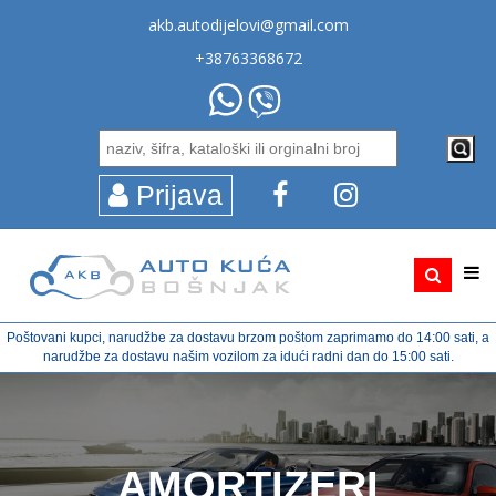
akb.autodijelovi@gmail.com
+38763368672
Prijava
Poštovani kupci, narudžbe za dostavu brzom poštom zaprimamo do 14:00 sati, a
narudžbe za dostavu našim vozilom za idući radni dan do 15:00 sati.
AMORTIZERI