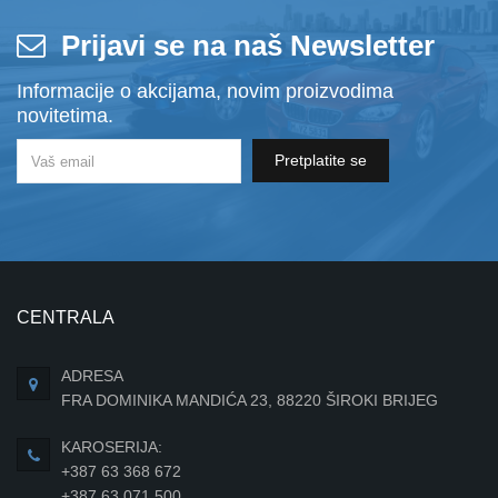
Prijavi se na naš Newsletter
Informacije o akcijama, novim proizvodima
novitetima.
Pretplatite se
CENTRALA
ADRESA
FRA DOMINIKA MANDIĆA 23, 88220 ŠIROKI BRIJEG
KAROSERIJA:
+387 63 368 672
+387 63 071 500