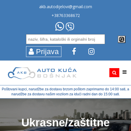
akb.autodijelovi@gmail.com
+38763368672
Prijava
Poštovani kupci, narudžbe za dostavu brzom poštom zaprimamo do 14:00 sati, a
narudžbe za dostavu našim vozilom za idući radni dan do 15:00 sati.
Ukrasne/zaštitne