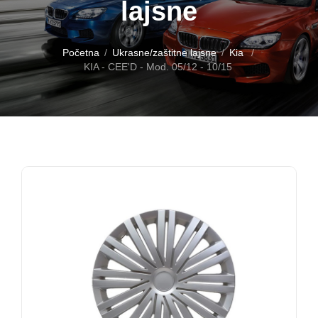
lajsne
Početna
Ukrasne/zaštitne lajsne
Kia
KIA - CEE'D - Mod. 05/12 - 10/15