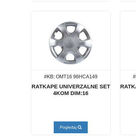
#KB: OMT16 96HCA149
#
RATKAPE UNIVERZALNE SET
RATK
4KOM DIM:16
Pogledaj