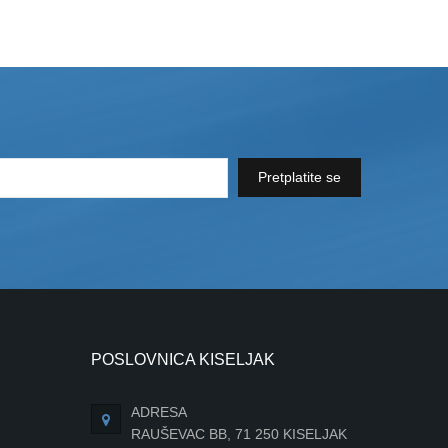
Pretplatite se
POSLOVNICA KISELJAK
ADRESA
RAUŠEVAC BB, 71 250 KISELJAK