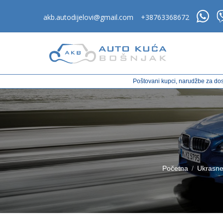
akb.autodijelovi@gmail.com
+38763368672
Poštovani kupci, narudžbe za dos
Početna
Ukrasne/