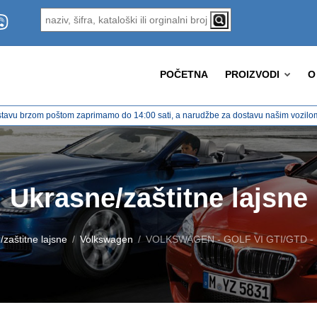
POČETNA
PROIZVODI
O
tavu brzom poštom zaprimamo do 14:00 sati, a narudžbe za dostavu našim vozilom 
Ukrasne/zaštitne lajsne
zaštitne lajsne
Volkswagen
VOLKSWAGEN - GOLF VI GTI/GTD - M