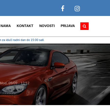
 NAMA
KONTAKT
NOVOSTI
PRIJAVA
za idući radni dan do 15:00 sati.
od. 09/09 - 12/12