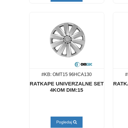
#KB: OMT15 96HCA130
#
RATKAPE UNIVERZALNE SET
RATK
4KOM DIM:15
Pogledaj