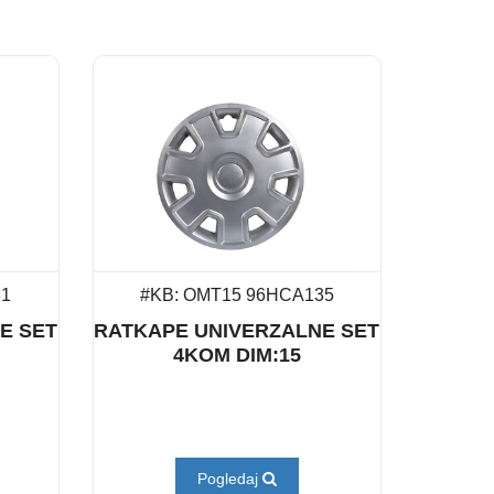
31
#KB: OMT15 96HCA135
E SET
RATKAPE UNIVERZALNE SET
4KOM DIM:15
Pogledaj