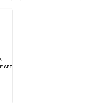
70
E SET