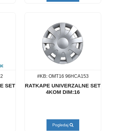
52
#KB: OMT16 96HCA153
E SET
RATKAPE UNIVERZALNE SET
4KOM DIM:16
Pogledaj