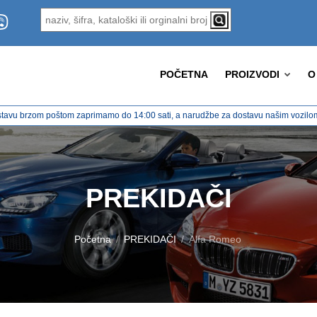
POČETNA
PROIZVODI
O
tavu brzom poštom zaprimamo do 14:00 sati, a narudžbe za dostavu našim vozilom 
PREKIDAČI
Početna
PREKIDAČI
Alfa Romeo