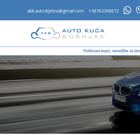
akb.autodijelovi@gmail.com
+38763368672
Poštovani kupci, narudžbe za dos