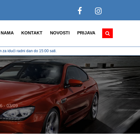
 NAMA
KONTAKT
NOVOSTI
PRIJAVA
za idući radni dan do 15:00 sati.
 - 03/09