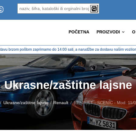
POČETNA
PROIZVODI
O
tavu brzom poštom zaprimamo do 14:00 sati, a narudžbe za dostavu našim vozilom 
Ukrasne/zaštitne lajsne
Ukrasne/zaštitne lajsne
Renault
RENAULT - SCENIC - Mod. 11/06