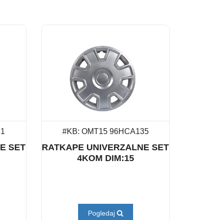
31
#KB: OMT15 96HCA135
E SET
RATKAPE UNIVERZALNE SET
4KOM DIM:15
Pogledaj