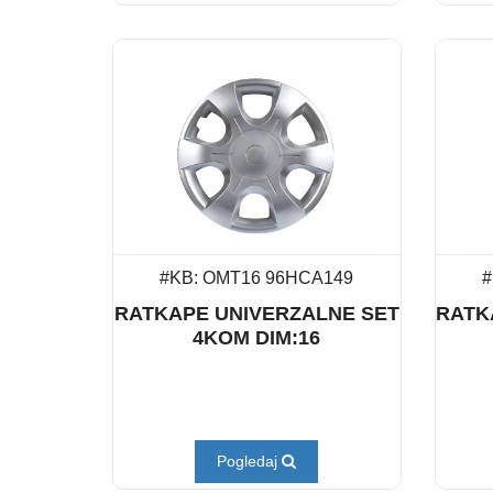
#KB: OMT16 96HCA149
#
RATKAPE UNIVERZALNE SET
RATK
4KOM DIM:16
Pogledaj