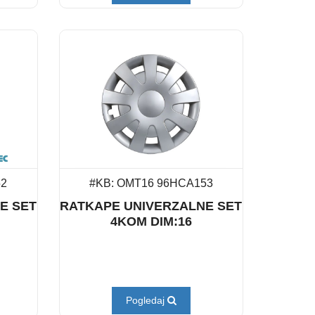
52
#KB: OMT16 96HCA153
E SET
RATKAPE UNIVERZALNE SET
4KOM DIM:16
Pogledaj