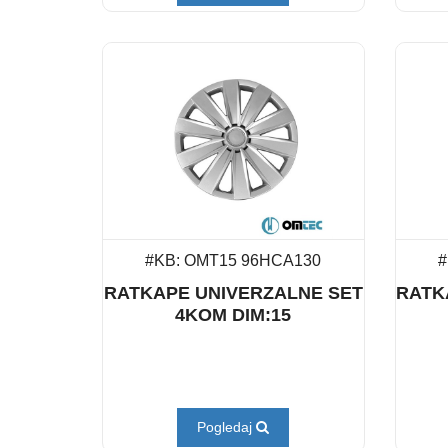
#KB: OMT15 96HCA130
#
RATKAPE UNIVERZALNE SET
RATK
4KOM DIM:15
Pogledaj