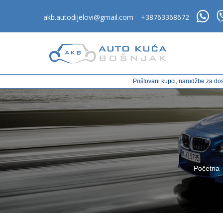
akb.autodijelovi@gmail.com
+38763368672
Poštovani kupci, narudžbe za dos
Početna