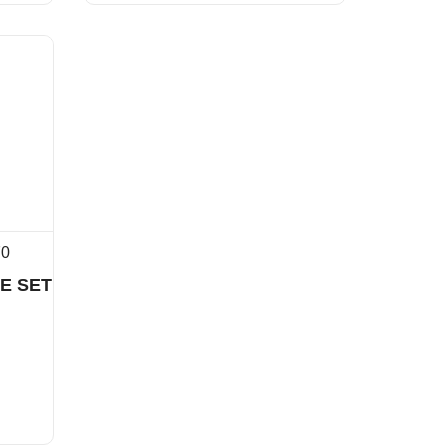
70
E SET