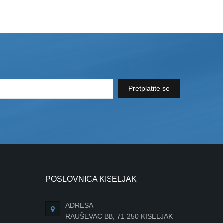
Pretplatite se
POSLOVNICA KISELJAK
ADRESA
RAUŠEVAC BB, 71 250 KISELJAK