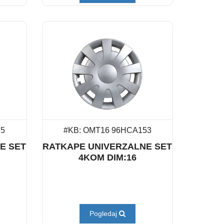
35
#KB: OMT16 96HCA153
E SET
RATKAPE UNIVERZALNE SET
4KOM DIM:16
Pogledaj