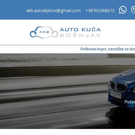
akb.autodijelovi@gmail.com
+38763368672
Poštovani kupci, narudžbe za dos
Poče