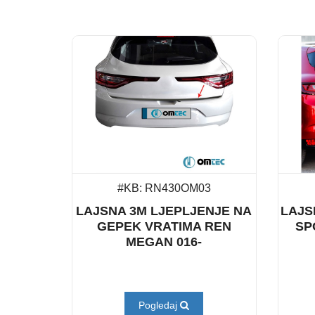
#KB: RN430OM03
LAJSNA 3M LJEPLJENJE NA
LAJS
GEPEK VRATIMA REN
SP
MEGAN 016-
Pogledaj