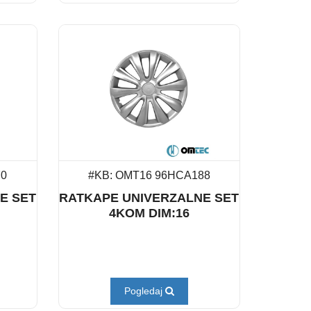
70
#KB: OMT16 96HCA188
E SET
RATKAPE UNIVERZALNE SET
4KOM DIM:16
Pogledaj