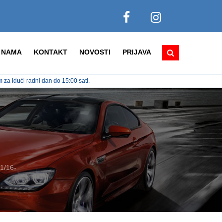
 NAMA
KONTAKT
NOVOSTI
PRIJAVA
za idući radni dan do 15:00 sati.
1/16-