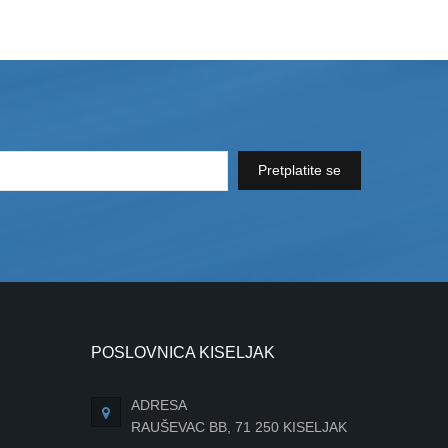
Pretplatite se
POSLOVNICA KISELJAK
ADRESA
RAUŠEVAC BB, 71 250 KISELJAK