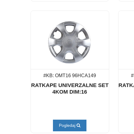
#KB: OMT16 96HCA149
#
RATKAPE UNIVERZALNE SET
RATK
4KOM DIM:16
Pogledaj