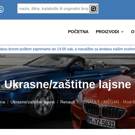
POČETNA
PROIZVODI
O
tavu brzom poštom zaprimamo do 14:00 sati, a narudžbe za dostavu našim vozilom 
Ukrasne/zaštitne lajsne
tna
Ukrasne/zaštitne lajsne
Renault
RENAULT - MEGAN - Mod 0