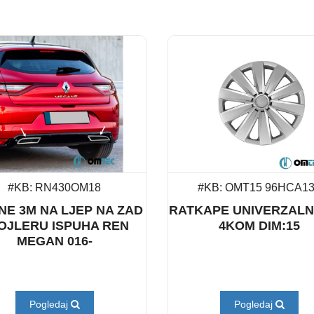
#KB: RN430OM18
#KB: OMT15 96HCA1
NE 3M NA LJEP NA ZAD
RATKAPE UNIVERZALN
OJLERU ISPUHA REN
4KOM DIM:15
MEGAN 016-
Pogledaj
Pogledaj