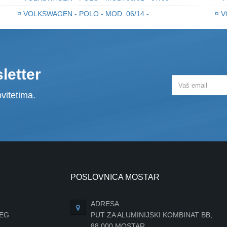
¤
VOLKSWAGEN - POLO - MOD. 06/14 -
¤
V
letter
vitetima.
POSLOVNICA MOSTAR
ADRESA
JEG
PUT ZA ALUMINIJSKI KOMBINAT BB,
88 000 MOSTAR