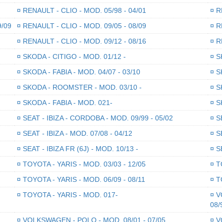
¤
RENAULT - CLIO - MOD. 05/98 - 04/01
¤
RE
9/09
¤
RENAULT - CLIO - MOD. 09/05 - 08/09
¤
RE
¤
RENAULT - CLIO - MOD. 09/12 - 08/16
¤
RE
¤
SKODA - CITIGO - MOD. 01/12 -
¤
SK
¤
SKODA - FABIA - MOD. 04/07 - 03/10
¤
SK
¤
SKODA - ROOMSTER - MOD. 03/10 -
¤
SK
¤
SKODA - FABIA - MOD. 021-
¤
SK
¤
SEAT - IBIZA - CORDOBA - MOD. 09/99 - 05/02
¤
SE
¤
SEAT - IBIZA - MOD. 07/08 - 04/12
¤
SE
¤
SEAT - IBIZA FR (6J) - MOD. 10/13 -
¤
SE
¤
TOYOTA - YARIS - MOD. 03/03 - 12/05
¤
TO
¤
TOYOTA - YARIS - MOD. 06/09 - 08/11
¤
TO
¤
TOYOTA - YARIS - MOD. 017-
¤
VO
08/
¤
VOLKSWAGEN - POLO - MOD. 08/01 - 07/05
¤
VO