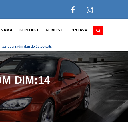
 NAMA
KONTAKT
NOVOSTI
PRIJAVA
za idući radni dan do 15:00 sati.
M DIM:14