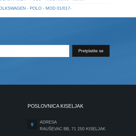
OLKSWAGEN - POLO - MOD 01/017-
Pretplatite se
POSLOVNICA KISELJAK
ADRESA
RAUŠEVAC BB, 71 250 KISELJAK