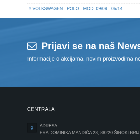
¤
VOLKSWAGEN - POLO - MOD. 09/09 - 05/14
Prijavi se na naš News
Informacije o akcijama, novim proizvodima no
CENTRALA
ADRESA
FRA DOMINIKA MANDIĆA 23, 88220 ŠIROKI BRI