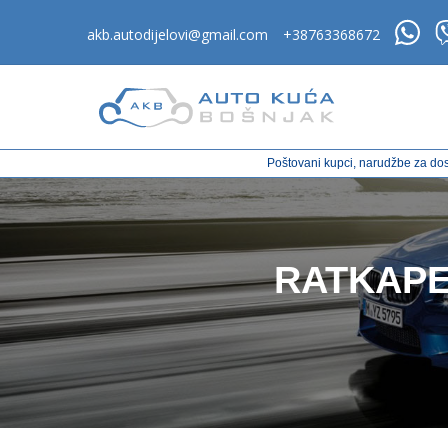
akb.autodijelovi@gmail.com
+38763368672
Poštovani kupci, narudžbe za dos
RATKAPE