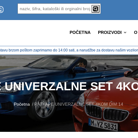
POČETNA
PROIZVODI
O
tavu brzom poštom zaprimamo do 14:00 sati, a narudžbe za dostavu našim vozilom 
 UNIVERZALNE SET 4KO
Početna
RATKAPE UNIVERZALNE SET 4KOM DIM:14