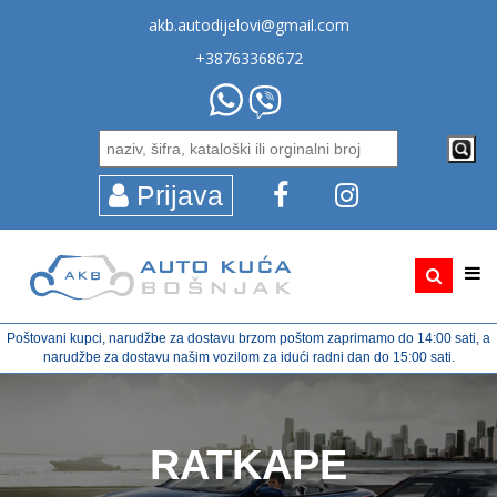
akb.autodijelovi@gmail.com
+38763368672
Prijava
Poštovani kupci, narudžbe za dostavu brzom poštom zaprimamo do 14:00 sati, a
narudžbe za dostavu našim vozilom za idući radni dan do 15:00 sati.
RATKAPE