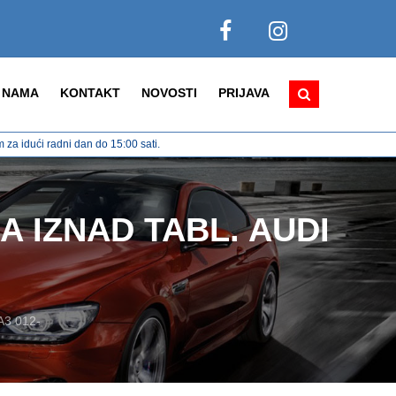
 NAMA
KONTAKT
NOVOSTI
PRIJAVA
za idući radni dan do 15:00 sati.
 IZNAD TABL. AUDI
3 012-