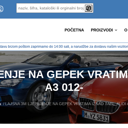
POČETNA
PROIZVODI
O
tavu brzom poštom zaprimamo do 14:00 sati, a narudžbe za dostavu našim vozilom 
ENJE NA GEPEK VRATIMA
A3 012-
a
LAJSNA 3M LJEPLJENJE NA GEPEK VRATIMA IZNAD TABL. AUDI A