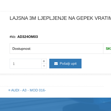
LAJSNA 3M LJEPLJENJE NA GEPEK VRATIMA
#kb:
AD324OM03
Dostupnost:
SK
Pošalji upit
¤
AUDI - A3 - MOD 016-