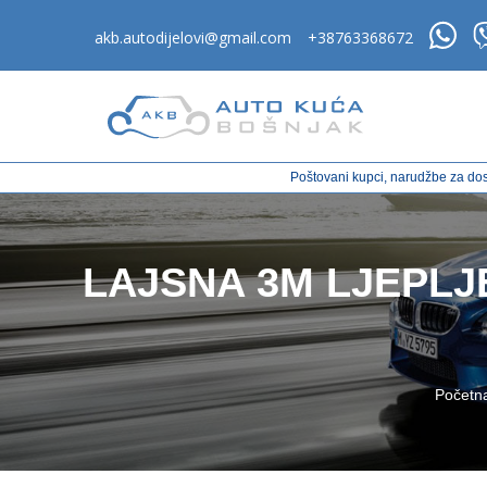
akb.autodijelovi@gmail.com
+38763368672
Poštovani kupci, narudžbe za dos
LAJSNA 3M LJEPLJ
Početn