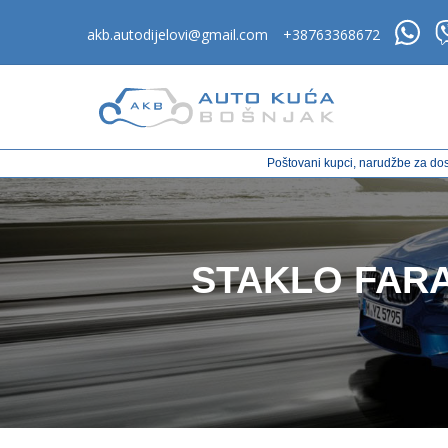
akb.autodijelovi@gmail.com
+38763368672
Poštovani kupci, narudžbe za dos
STAKLO FARA 