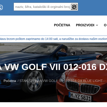
POČETNA
PROIZVODI
O
tavu brzom poštom zaprimamo do 14:00 sati, a narudžbe za dostavu našim vozilom 
VW GOLF VII 012-016 
Početna
STAKLO FARA VW GOLF VII 012-016 DX BLUE LIGHT