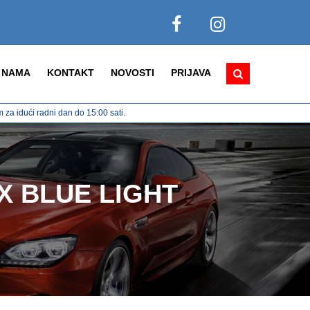
 NAMA
KONTAKT
NOVOSTI
PRIJAVA
za idući radni dan do 15:00 sati.
DX BLUE LIGHT